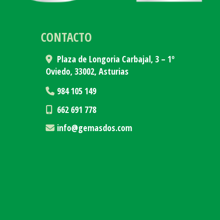
CONTACTO
Plaza de Longoria Carbajal, 3 – 1º
Oviedo,
33002,
Asturias
984 105 149
662 691 778
info
gemasdos.com