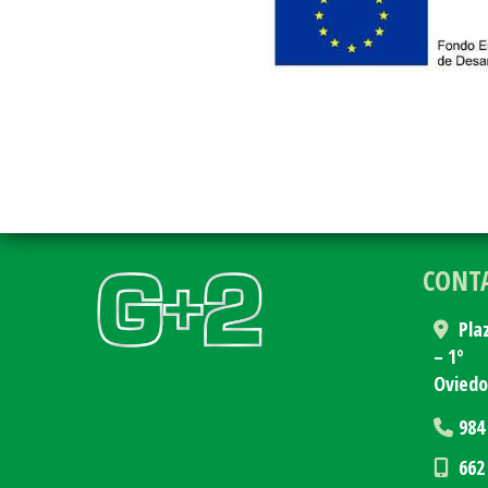
CONT
Pla
– 1º
Ovied
984
662