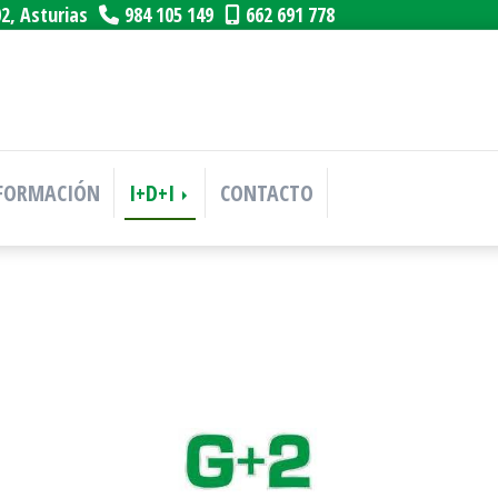
02,
Asturias
984 105 149
662 691 778
FORMACIÓN
I+D+I
CONTACTO