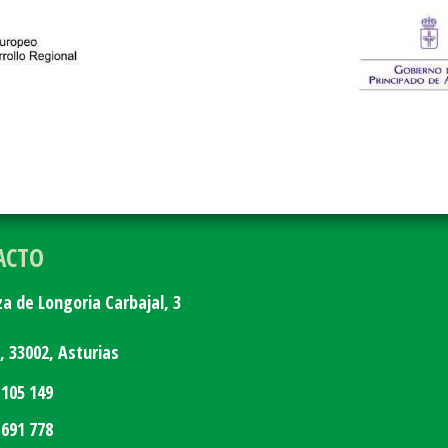
ACTO
za de Longoria Carbajal, 3
o,
33002,
Asturias
 105 149
 691 778