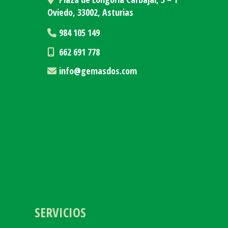
Oviedo,
33002,
Asturias
984 105 149
662 691 778
info
gemasdos.com
SERVICIOS