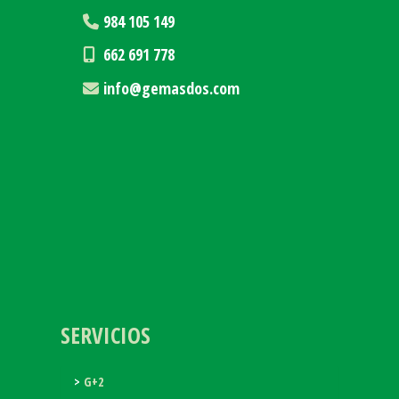
984 105 149
662 691 778
info
gemasdos.com
SERVICIOS
G+2